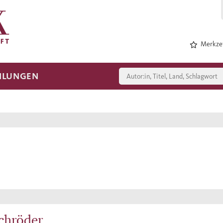
Merkzet
HLUNGEN
chröder