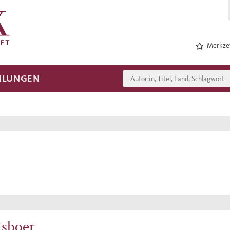
Merkzet
HLUNGEN
lsboer