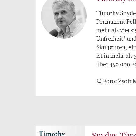
Timothy Snyder
Permanent Fell
mehr als vierz
Unfreiheit" un
Skulpturen, ei
ist in mehr als
über 450 000 F
© Foto: Zsolt
Snyder, Tim