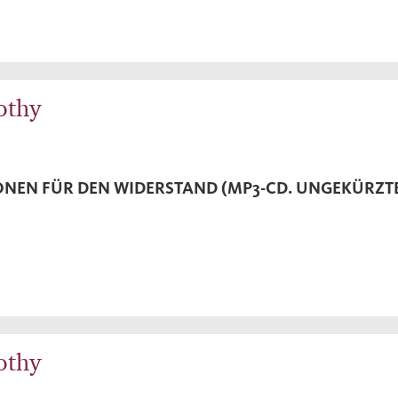
othy
ONEN FÜR DEN WIDERSTAND (MP3-CD. UNGEKÜRZT
othy