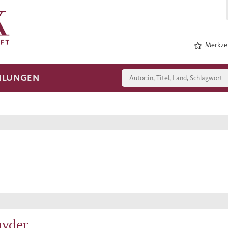
Merkzet
HLUNGEN
nyder