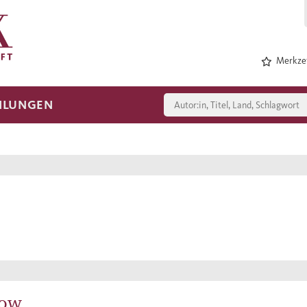
Merkzet
HLUNGEN
now