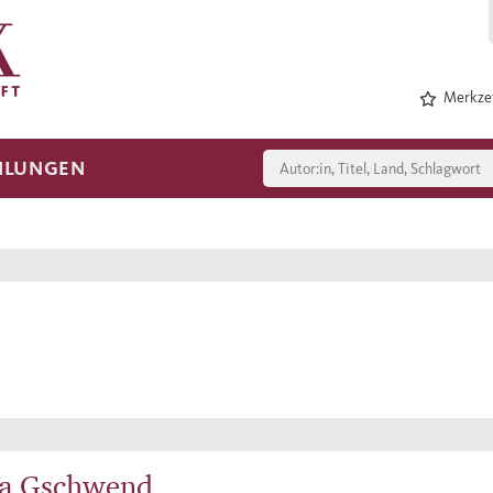
Merkzet
HLUNGEN
ia Gschwend