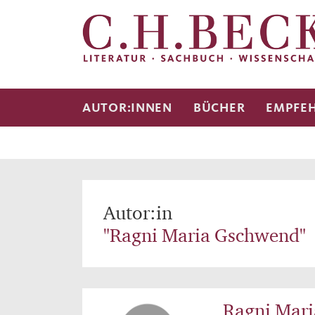
AUTOR:INNEN
BÜCHER
EMPFE
Autor:in
"Ragni Maria Gschwend"
Ragni Mar