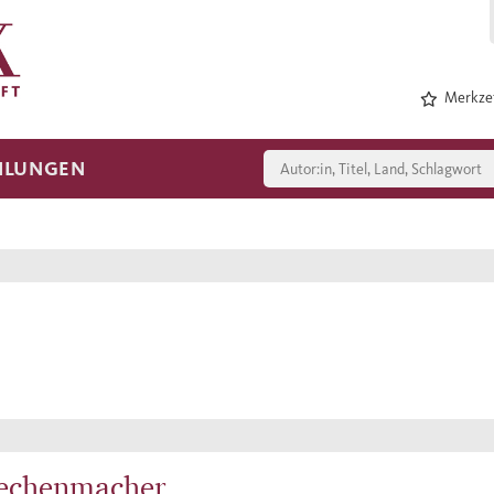
Merkzet
HLUNGEN
echenmacher