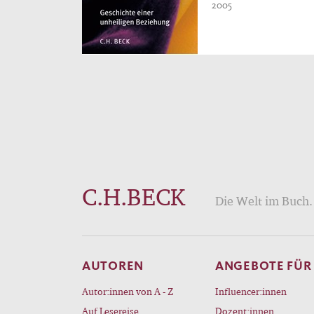
2005
C.H.BECK
Die Welt im Buch. 
AUTOREN
ANGEBOTE FÜR
Autor:innen von A - Z
Influencer:innen
Auf Lesereise
Dozent:innen