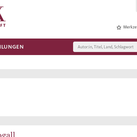
Merkzet
HLUNGEN
gall