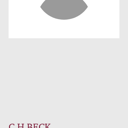
C.H.BECK