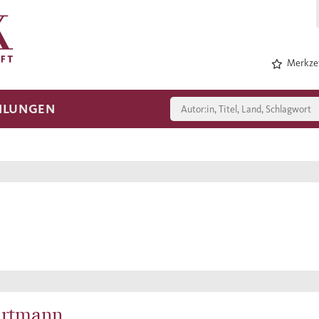
Merkzet
HLUNGEN
artmann