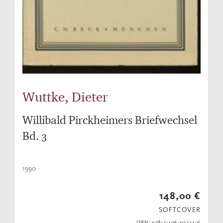
Wuttke, Dieter
Willibald Pirckheimers Briefwechsel
Bd. 3
1990
148,00 €
SOFTCOVER
ISBN: 978-3-406-03334-6