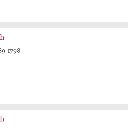
ch
89-1798
ch