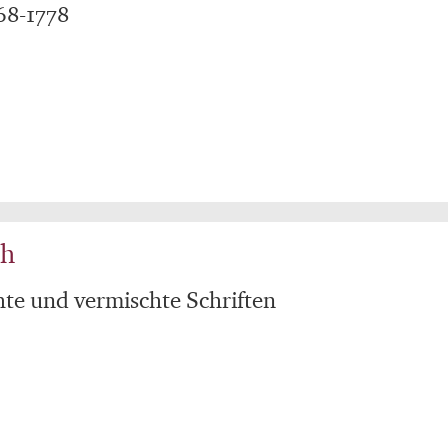
68-1778
ch
te und vermischte Schriften