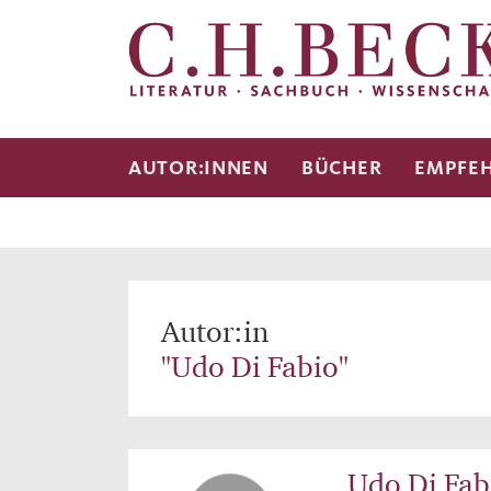
AUTOR:INNEN
BÜCHER
EMPFE
Autor:in
"Udo Di Fabio"
Udo Di Fab