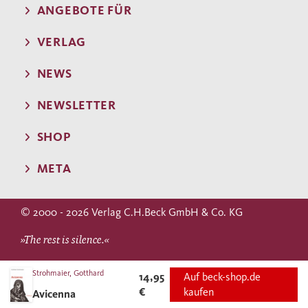
ANGEBOTE FÜR
VERLAG
NEWS
NEWSLETTER
SHOP
META
© 2000 - 2026 Verlag C.H.Beck GmbH & Co. KG
»The rest is silence.«
WILLIAM SHAKESPEARE
Strohmaier, Gotthard
14,95
Auf beck-shop.de
€
kaufen
Avicenna
(Hamlet)