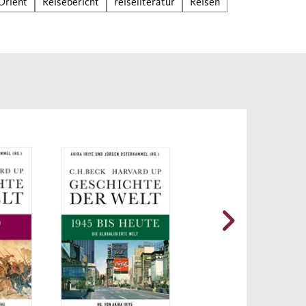
Orient
Reisebericht
reiseliteratur
Reisen
zu