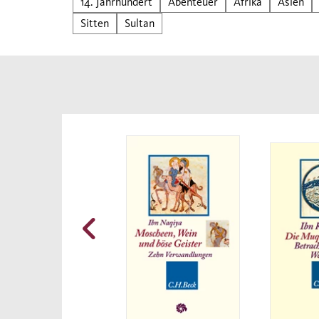
14. Jahrhundert
Abenteuer
Afrika
Asien
infor
Sitten
Sultan
Erfin
den 
Neuü