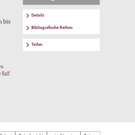
Details
 bis
Bibliografische Reihen
Teilen
uchte
e
ns
n
Ralf
inder
nd
he
 Ibn
em