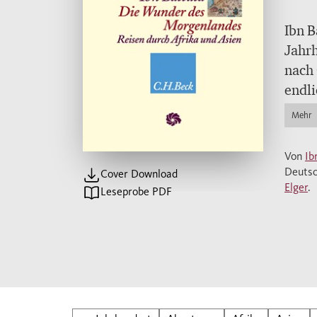
Ibn B
Jahrh
nach 
endli
Leben
Mehr
Die R
nahez
Von
Ib
Kons
Deutsc
Cover Download
verwe
Elger
.
Leseprobe PDF
zu ze
abent
besch
Tiere
und f
Battu