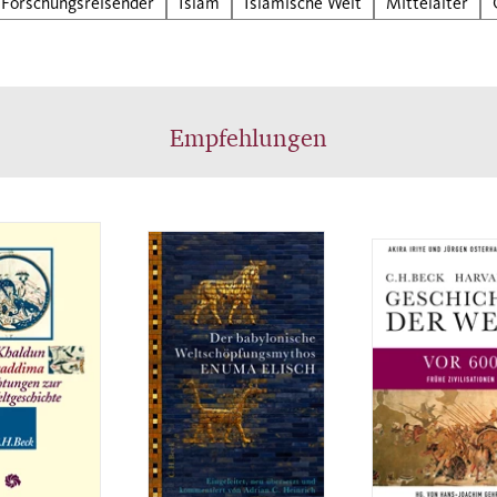
Forschungsreisender
Islam
Islamische Welt
Mittelalter
mativen Nachwort, dass der gesamte Bericht eine
dung sein dürfte – aber eine geniale! Erläuterungen 
erwähnten Orten, Personen und Sachen runden die
bersetzung ab.
Empfehlungen