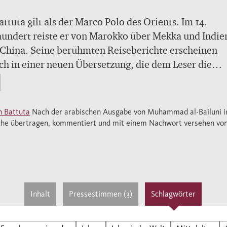
attuta gilt als der Marco Polo des Orients. Im 14.
undert reiste er von Marokko über Mekka und Indien
China. Seine berühmten Reiseberichte erscheinen
ch in einer neuen Übersetzung, die dem Leser die
digkeit und Frische des Originals vermittelt.
eisen des Ibn Battuta muten märchenhaft an: Er bes
u alle islamischen Länder seiner Zeit, das christlich
n Battuta
Nach der arabischen Ausgabe von Muhammad al-Bailuni i
tantinopel, die Malediven und China. Immer wieder
he übertragen, kommentiert und mit einem Nachwort versehen vo
ilte er, um als Richter zu dienen, zu heiraten und K
ugen. Ibn Battuta nimmt seine Leser mit auf
euerliche Schiffsreisen und Karawanenzüge. Er
reibt fremdartige Städte und Menschen, Pflanzen u
, Herrscher und Wundertäter. Durch seine persönlic
Inhalt
Pressestimmen (3)
Schlagwörter
arbige Erzählweise wirkt er geradezu modern. – Hat
ta das alles wirklich erlebt? Ralf Elger zeigt in sein