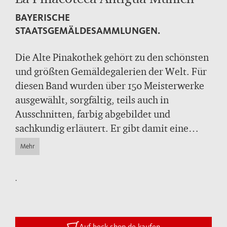
BAYERISCHE
STAATSGEMÄLDESAMMLUNGEN.
Die Alte Pinakothek gehört zu den schönsten
und größten Gemäldegalerien der Welt. Für
diesen Band wurden über 150 Meisterwerke
ausgewählt, sorgfältig, teils auch in
Ausschnitten, farbig abgebildet und
sachkundig erläutert. Er gibt damit eine
hervorragende Übersicht über die glanzvolle
Mehr
Sammlung und kann zugleich als
informativer Begleiter für den
.
Museumsbesucher dienen. Schon am Beginn
der Galeriegeschichte steht ein Meisterwerk:
die durch Herzog Wilhelm IV. von Bayern
Auf beck-shop.de kaufen