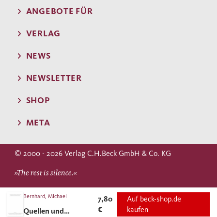
ANGEBOTE FÜR
VERLAG
NEWS
NEWSLETTER
SHOP
META
© 2000 - 2026 Verlag C.H.Beck GmbH & Co. KG
»The rest is silence.«
WILLIAM SHAKESPEARE
Bernhard, Michael
7,80
Auf beck-shop.de
€
kaufen
Quellen und
(Hamlet)