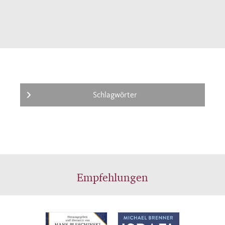
vor und gibt dabei ein faszinierendes Portrait
von Menschen, die auf dem Wege sind, ihre
jüdische Identität neu zu definieren. Die
deutschen Juden vor 1933 entschieden sich
weder für einen radikalen Bruch mit der
Vergangenheit noch für eine Rückkehr zur
Tradition. Statt dessen kleideten sie jüdische
Schlagwörter
Traditionen in das Gewand moderner
kultureller Ausdrucksformen. So machten
moderne Übersetzungen klassische jüdische
Texte zugänglich; jüdische Museen stellten
Kultgegenstände in einem säkularen Rahmen
Empfehlungen
zur Schau; musikalische Arrangements
bearbeiteten die Synagogenliturgie für eine
Konzertpublikum; volkstümliche Romane
riefen Aspekte der jüdischen Vergangenheit