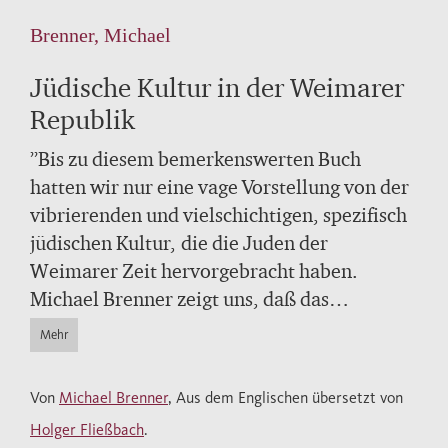
Brenner, Michael
Jüdische Kultur in der Weimarer
Republik
”Bis zu diesem bemerkenswerten Buch
hatten wir nur eine vage Vorstellung von der
vibrierenden und vielschichtigen, spezifisch
jüdischen Kultur, die die Juden der
Weimarer Zeit hervorgebracht haben.
Michael Brenner zeigt uns, daß das
Weimarer Judentum sich weit stärker mit
Mehr
seinem jüdischen Erbe auseinandersetzte, als
wir bislang gewußt haben. Sein gründlich
Von
Michael Brenner
, Aus dem Englischen übersetzt von
recherchiertes, überzeugend
Holger Fließbach
.
argumentierendes und angenehm lesbar