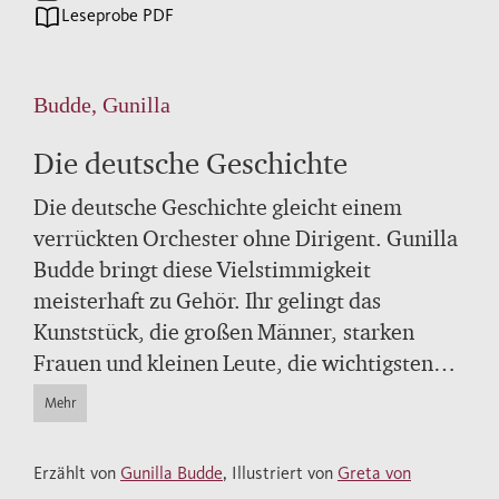
Leseprobe PDF
Budde, Gunilla
Die deutsche Geschichte
Die deutsche Geschichte gleicht einem
verrückten Orchester ohne Dirigent. Gunilla
Budde bringt diese Vielstimmigkeit
meisterhaft zu Gehör. Ihr gelingt das
Kunststück, die großen Männer, starken
Frauen und kleinen Leute, die wichtigsten
Ereignisse und Entwicklungen vorzustellen,
Mehr
die jeder kennen sollte, und dabei immer
wieder mit scheinbar Abgelegenem zu
Erzählt von
Gunilla Budde
, Illustriert von
Greta von
überraschen.