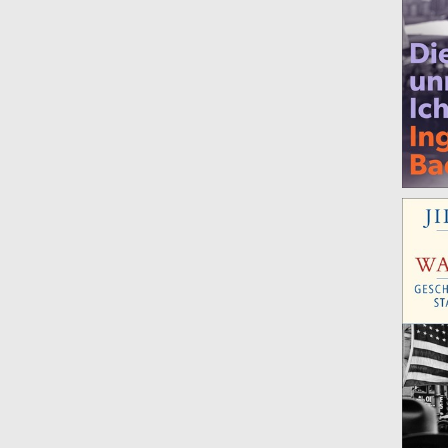
Deutschsprachige Literatur
(2)
Geschichte
(2)
Einführungen
(1)
Internationale Literatur
(1)
Kunst und Musik
(1)
Lebenspraxis
(1)
Literatur
(1)
Politische Essays
(1)