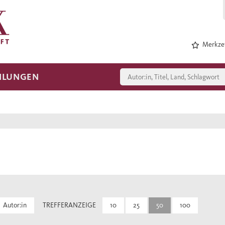
Merkzet
HLUNGEN
Autor:in
TREFFERANZEIGE
10
25
50
100