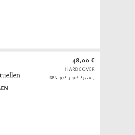
48,00 €
HARDCOVER
tuellen
ISBN: 978-3-406-83720-3
MEN