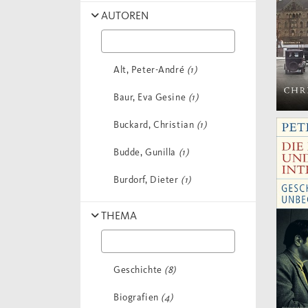
AUTOREN
Alt, Peter-André
(1)
Baur, Eva Gesine
(1)
Buckard, Christian
(1)
Budde, Gunilla
(1)
Burdorf, Dieter
(1)
Demandt, Alexander
(1)
THEMA
Greene, Ciara / Murphy,
Gillian
(1)
Geschichte
(8)
Hoffmann, Christiane
(1)
Biografien
(4)