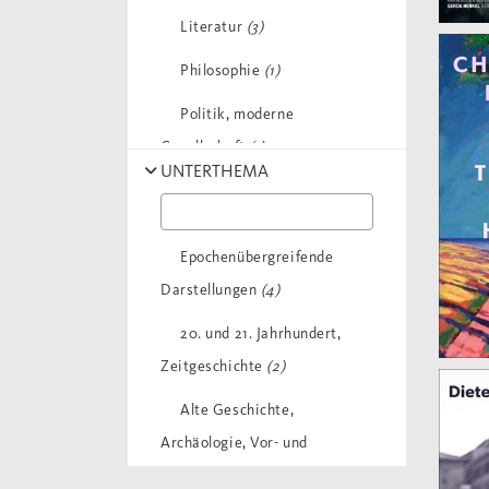
Kermani, Navid
(1)
Literatur
(3)
King, Lily
(1)
Philosophie
(1)
Kowalczuk, Ilko-Sascha
(1)
Politik, moderne
Lepore, Jill
(1)
Gesellschaft
(1)
UNTERTHEMA
Mueller, Anousch
(1)
Psychologie und
Pelluchon, Corine
(1)
Gesundheit
(1)
Epochenübergreifende
Riepl, Michael
(1)
Darstellungen
(4)
Roeck, Bernd
(1)
20. und 21. Jahrhundert,
Scheuer, Norbert
(1)
Zeitgeschichte
(2)
Sommer, Michael
(1)
Alte Geschichte,
Zimmermann, Martin
(1)
Archäologie, Vor- und
Frühgeschichte
(2)