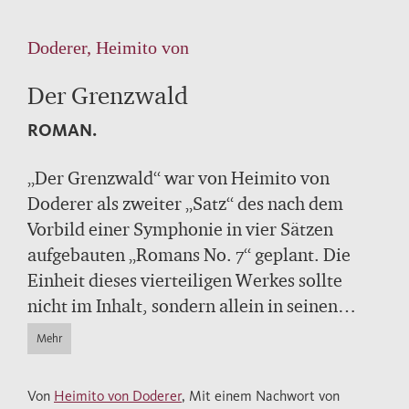
Doderer, Heimito von
Der Grenzwald
ROMAN.
„Der Grenzwald“ war von Heimito von
Doderer als zweiter „Satz“ des nach dem
Vorbild einer Symphonie in vier Sätzen
aufgebauten „Romans No. 7“ geplant. Die
Einheit dieses vierteiligen Werkes sollte
nicht im Inhalt, sondern allein in seinen
Formelementen liegen. Wie im ersten
Mehr
„Satz“, den „Wasserfällen von Slunj“, tritt
eine Figur weitgehend in den Mittelpunkt. Es
Von
Heimito von Doderer
, Mit einem Nachwort von
ist der Oberleutnant Zienhammer,