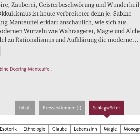
ire, Zauberei, Geisterbeschwörung und Wunderheil
kkultismus ist heute verbreiteter denn je. Sabine
ng-Manteuffel erklärt anschaulich, wie sich aus
odernen Wurzeln wie Wahrsagerei, Magie und Alch
lel zu Rationalismus und Aufklärung die moderne
rik entwickelt hat.
bine Doering-Manteuffel
.
Inhalt
Pressestimmen (1)
Schlagwörter
Esoterik
Ethnologie
Glaube
Lebenssinn
Magie
Monogr