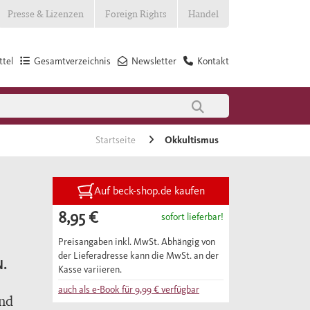
Presse & Lizenzen
Foreign Rights
Handel
tel
Gesamtverzeichnis
Newsletter
Kontakt
Startseite
Okkultismus
Auf beck-shop.de kaufen
8,95 €
sofort lieferbar!
Preisangaben inkl. MwSt. Abhängig von
der Lieferadresse kann die MwSt. an der
.
Kasse variieren.
auch als e-Book für
9,99 €
verfügbar
und