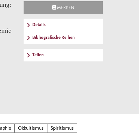
ung:
MERKEN
Details
emie
Bibliografische Reihen
Teilen
aphie
Okkultismus
Spiritismus