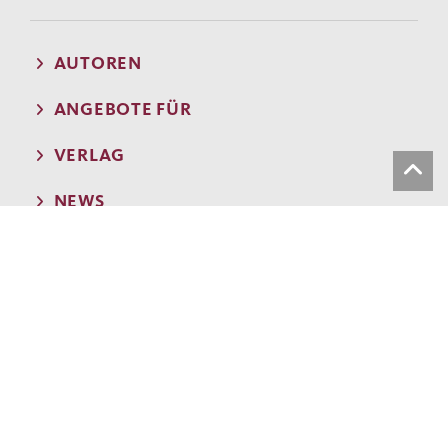
AUTOREN
ANGEBOTE FÜR
VERLAG
NEWS
NEWSLETTER
SHOP
META
© 2000 - 2026 Verlag C.H.Beck GmbH & Co. KG
»The rest is silence.«