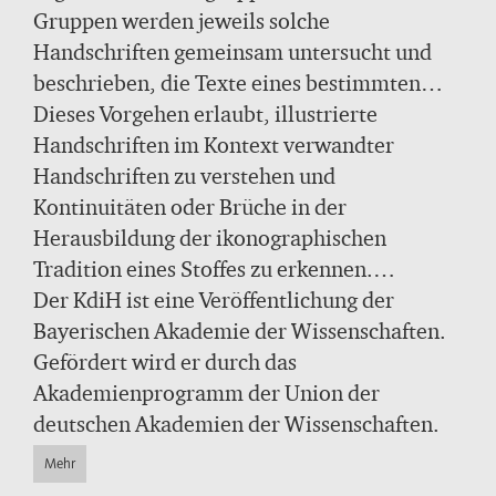
miteinander.
Gruppen werden jeweils solche
Handschriften gemeinsam untersucht und
beschrieben, die Texte eines bestimmten
Stoffes überliefern und damit
Dieses Vorgehen erlaubt, illustrierte
thematischzusammengehören, auch wenn
Handschriften im Kontext verwandter
diese Texte zu unterschiedlichen Zeiten oder
Handschriften zu verstehen und
von verschiedenen Autoren verfasst wurden.
Kontinuitäten oder Brüche in der
Stoffe können ebenso auf Gebrauchstexten
Herausbildung der ikonographischen
(wie etwa Chroniken, Gebetbüchern oder
Tradition eines Stoffes zu erkennen.
Medizin) wie literarischen Traditionen
Gleichzeitig öffnet der KdiH den Blick dafür,
Der KdiH
ist eine Veröffentlichung der
(Dietrich von Bern, Liederbücher oder
wie mittelalterliche Buchmaler und
Bayerischen Akademie der Wissenschaften.
Tristan) basieren.
Schreiber Stoffe auffassten und tradierten.
Gefördert wird er durch das
Akademienprogramm der Union der
deutschen Akademien der Wissenschaften.
Mehr