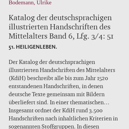
Bodemann, Ulrike
Katalog der deutschsprachigen
illustrierten Handschriften des
Mittelalters Band 6, Lfg. 3/4: 51
51. HEILIGENLEBEN.
Der Katalog der deutschsprachigen
illustrierten Handschriften des Mittelalters
(KdiH) beschreibt alle bis zum Jahr 1520
entstandenen Handschriften, in denen
deutsche Texte gemeinsam mit Bildern
überliefert sind. In einer thematischen
Sortierung untersucht der KdiH die
Insgesamt ordnet der KdiH rund 3.500
Beziehungen zwischen Bild und Text und
Handschriften nach inhaltlichen Kriterien in
vergleicht verwandte Handschriften
sogenannten Stoffgruppen. In diesen