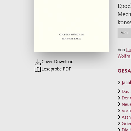
Epoch
Mecha
konse
Mehr
In di
veröf
Von
Ja
blick
Wolfra
Cover Download
Nati
Leseprobe PDF
GES
Verfl
die S
Jaco
die i
Das 
Katas
Der 
Bürge
Neue
Vort
die K
Ästh
Aufst
Grie
sowie
Die 