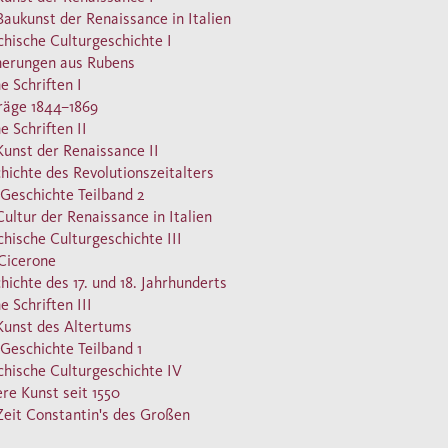
hardts Manuskripte liegen in diesem Band in einer
Baukunst der Renaissance in Italien
chische Culturgeschichte I
t sorgfältigen kritischen und kommentierten Edition
nerungen aus Rubens
e Schriften I
räge 1844–1869
e Schriften II
Kunst der Renaissance II
hichte des Revolutionszeitalters
 Geschichte Teilband 2
Cultur der Renaissance in Italien
chische Culturgeschichte III
Cicerone
hichte des 17. und 18. Jahrhunderts
e Schriften III
Kunst des Altertums
 Geschichte Teilband 1
chische Culturgeschichte IV
re Kunst seit 1550
Zeit Constantin's des Großen