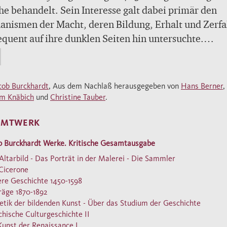
e behandelt. Sein Interesse galt dabei primär den
nismen der Macht, deren Bildung, Erhalt und Zerfal
quent auf ihre dunklen Seiten hin untersuchte.
esem Band werden seine Vorlesungsmanuskripte ers
fentlicht. Anders als die damalige Geschichtsschrei
cob Burckhardt
, Aus dem Nachlaß herausgegeben von
Hans Berner
,
t Burckhardt darin über die Grenzen der
m Knäbich
und
Christine Tauber
.
onalgeschichte hinaus und nimmt die gesamteuropäi
AMTWERK
echtungen in den Blick. Thematische Schwerpunkte 
tärkung der monarchischen Staatsgewalt in Frankrei
b Burckhardt Werke. Kritische Gesamtausgabe
n den «Sultanismus» des Sonnenkönigs mündete; die
Altarbild - Das Porträt in der Malerei - Die Sammler
trophe des Dreißigjährigen Krieges; der englische
Cicerone
rkrieg, der mit der Militärdiktatur Cromwells ende
re Geschichte 1450-1598
räge 1870-1892
ette expansiver Kriege im 17. und 18. Jahrhundert; d
etik der bildenden Kunst - Über das Studium der Geschichte
ieg Englands als konstitutionelle Handels- und See
chische Culturgeschichte II
 der Aufstieg Russlands als autokratische Militärma
Kunst der Renaissance I