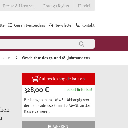
Presse & Lizenzen
Foreign Rights
Handel
tel
Gesamtverzeichnis
Newsletter
Kontakt
rtseite
Geschichte des 17. und 18. Jahrhunderts
Auf beck-shop.de kaufen
328,00 €
sofort lieferbar!
Preisangaben inkl. MwSt. Abhängig von
der Lieferadresse kann die MwSt. an der
chen
Kasse variieren.
m
MERKEN