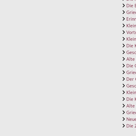
Burck
Die 
Grie
höchs
Erin
Klein
Vort
Klein
Die 
Gesc
Alte
Die 
Grie
Der 
Gesc
Klein
Die 
Alte
Grie
Neue
Die 