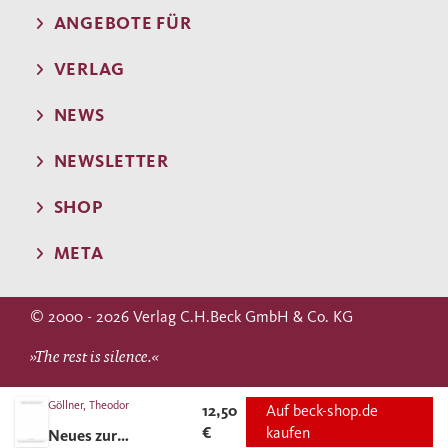
ANGEBOTE FÜR
VERLAG
NEWS
NEWSLETTER
SHOP
META
© 2000 - 2026 Verlag C.H.Beck GmbH & Co. KG
»The rest is silence.«
WILLIAM SHAKESPEARE
Göllner, Theodor
12,50
Auf beck-shop.de
€
kaufen
Neues zur
(Hamlet)