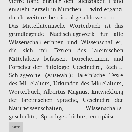
neben schon (spät-)antik belegten
vierte Band enthält den Buchstaben I und
Bedeutungen vor allem Neologismen und
entsteht derzeit in München — wird ergänzt
Bedeutungsverschiebungen sowie spezielle
durch weitere bereits abgeschlossene oder
Schreibungen und vom „klassischen Latein“
noch laufende Parallelprojekte im
Das Mittellateinische Wörterbuch ist das
abweichende Formen aus insgesamt etwa
gesamteuropäischen Raum.
grundlegende Nachschlagewerk für alle
4000 Werken dokumentiert, die
Wissenschaftlerinnen und Wissenschaftler,
verschiedensten Fachrichtungen
die sich mit Texten des lateinischen
entstammen, darunter
Mittelalters befassen. Forscherinnen und
Theologie, Liturgie-
und Kirchengeschichte, Mathematik,
Forscher der Philologie, Geschichte, Rechts-
Alchemie und viele mehr. Hinweise auf
und Kunstgeschichte, Archäologie,
Schlagworte (Auswahl): lateinische Texte
metrische und syntaktische Eigenheiten
Theologie und Romanistik, aber auch alle
des Mittelalters, Urkunden des Mittelalters,
ergänzen die Informationen zu den
Zweige der Naturwissenschaften finden in
Wörterbuch, Albertus Magnus, Entwicklung
jeweiligen Stichwörtern, deren Bedeutungen
ihm ein unerlässliches Hilfsmittel für ihre
der lateinischen Sprache, Geschichte der
sich den internationalen Benutzerinnen und
Arbeit.
Naturwissenschaften, Wissenschafts­
Benutzern mit Hilfe von Interpretamenten in
geschichte, Sprachgeschichte, europäisches
Latein und Deutsch erschließen und mit
Mittelalter
Mehr