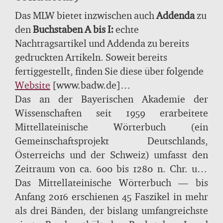
Das MLW bietet inzwischen auch
Addenda
zu
den
Buchstaben A bis I:
echte
Nachtragsartikel und Addenda zu bereits
gedruckten Artikeln. Soweit bereits
fertiggestellt, finden Sie diese über folgende
Website
[www.badw.de]
Das an der Bayerischen Akademie der
Wissenschaften seit 1959 erarbeitete
Mittellateinische Wörterbuch (ein
Gemeinschaftsprojekt Deutschlands,
Österreichs und der Schweiz) umfasst den
Zeitraum von ca. 600 bis 1280 n. Chr. und
schließt an den Thesaurus Linguae Latinae
Das Mittellateinische Wörterbuch — bis
an. In dem semantisch ausgerichteten
Anfang 2016 erschienen 45 Faszikel in mehr
wissenschaftlichen Wörterbuch werden
als drei Bänden, der bislang umfangreichste