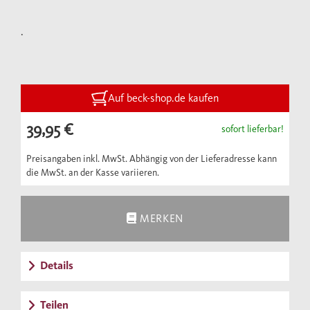
prägnanten Beispielen aus Originaltexten
illustriert sind.
.
Auf beck-shop.de kaufen
39,95 €
sofort lieferbar!
Preisangaben inkl. MwSt. Abhängig von der Lieferadresse kann
die MwSt. an der Kasse variieren.
MERKEN
Details
Teilen