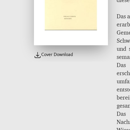
diese
Das a
era
Geme
Schw
und 
Cover Download
sema
werd
Das 
alle
ersch
spez
umfa
abwe
ents
doku
berei
ent
gesa
Kirc
Das 
Hinw
Nach