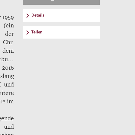
Details
t 1959
(ein
Teilen
d der
 Chr.
n dem
rbuch
n vor
 2016
sowie
islang
tein“
I und
erken
itere
ungen
kte im
- und
mehr.
gende
eiten
n und