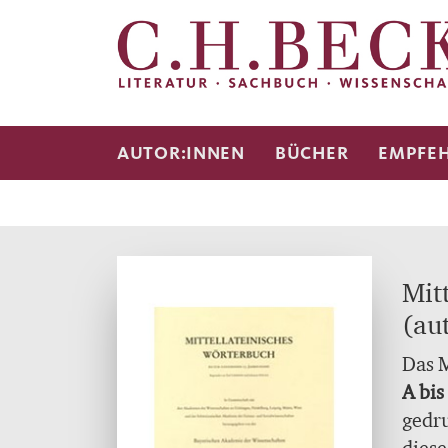
AUTOR:INNEN
BÜCHER
EMPFE
Mit
(au
Das 
A bis
gedru