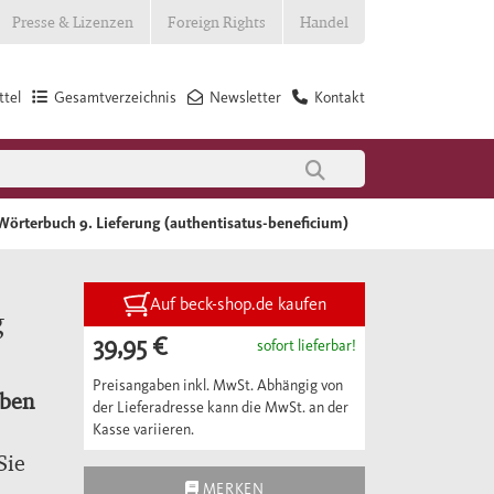
Presse & Lizenzen
Foreign Rights
Handel
tel
Gesamtverzeichnis
Newsletter
Kontakt
 Wörterbuch 9. Lieferung (authentisatus-beneficium)
Auf beck-shop.de kaufen
g
39,95 €
sofort lieferbar!
Preisangaben inkl. MwSt. Abhängig von
aben
der Lieferadresse kann die MwSt. an der
Kasse variieren.
Sie
MERKEN