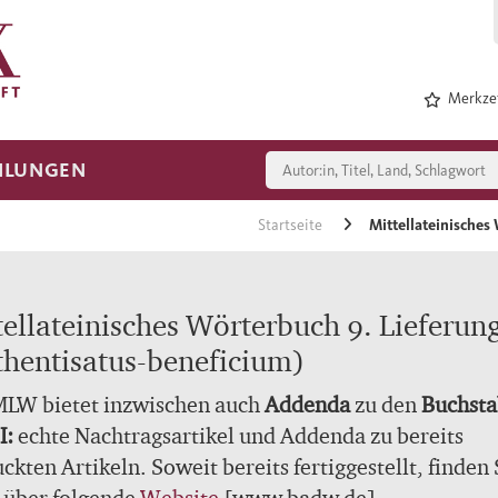
Merkzet
HLUNGEN
Startseite
Mittellateinisches
tellateinisches Wörterbuch 9. Lieferun
thentisatus-beneficium)
MLW bietet inzwischen auch
Addenda
zu den
Buchst
 I:
echte Nachtragsartikel und Addenda zu bereits
ckten Artikeln. Soweit bereits fertiggestellt, finden 