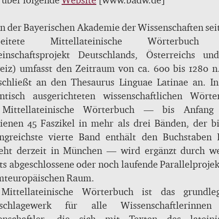
 über folgende
Website
[www.badw.de]
n der Bayerischen Akademie der Wissenschaften sei
rbeitete Mittellateinische Wörterbuch 
inschaftsprojekt Deutschlands, Österreichs un
eiz) umfasst den Zeitraum von ca. 600 bis 1280 n.
schließt an den Thesaurus Linguae Latinae an. I
ntisch ausgerichteten wissenschaftlichen Wörte
en neben schon (spät-)antik belegten Bedeutunge
Mittellateinische Wörterbuch — bis Anfang
m Neologismen und Bedeutungsverschiebungen 
ienen 45 Faszikel in mehr als drei Bänden, der b
ielle Schreibungen und vom „klassischen La
ngreichste vierte Band enthält den Buchstaben 
ichende Formen aus insgesamt etwa 4000 W
teht derzeit in München — wird ergänzt durch we
mentiert, die verschiedensten Fachricht
ts abgeschlossene oder noch laufende Parallelproje
stammen, darunter
mteuropäischen Raum.
Theologie, Liturgie
hengeschichte, Mathematik, Alchemie und viele 
Mittellateinische Wörterbuch ist das grundle
eise auf metrische und syntaktische Eigenh
schlagewerk für alle Wissenschaftlerinne