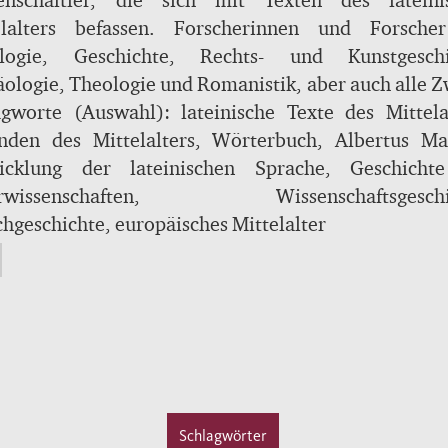
nzen die Informationen zu den jeweiligen Stichwör
enschaftler, die sich mit Texten des lateini
n Bedeutungen sich den internationalen Benutzer
elalters befassen. Forscherinnen und Forsche
Benutzern mit Hilfe von Interpretamenten in Latei
ologie, Geschichte, Rechts- und Kunstgeschi
sch erschließen und mit prägnanten Beispiele
ologie, Theologie und Romanistik, aber auch alle 
naltexten illustriert sind.
Naturwissenschaften finden in ihm ein unerlässl
agworte (Auswahl): lateinische Texte des Mittelal
mittel für ihre Arbeit.
nden des Mittelalters, Wörterbuch, Albertus Ma
icklung der lateinischen Sprache, Geschicht
urwissenschaften, Wissenschafts­geschic
hgeschichte, europäisches Mittelalter
Schlagwörter