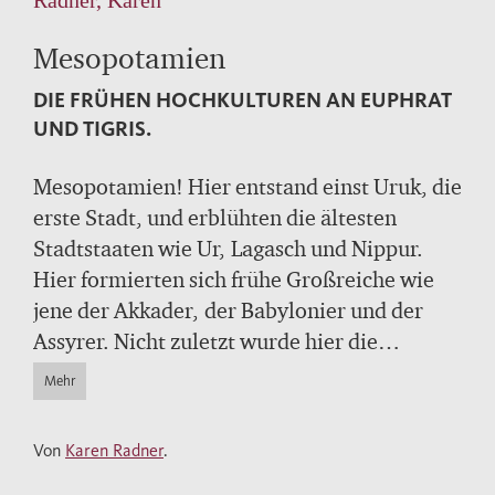
Mesopotamien
DIE FRÜHEN HOCHKULTUREN AN EUPHRAT
UND TIGRIS.
Mesopotamien! Hier entstand einst Uruk, die
erste Stadt, und erblühten die ältesten
Stadtstaaten wie Ur, Lagasch und Nippur.
Hier formierten sich frühe Großreiche wie
jene der Akkader, der Babylonier und der
Assyrer. Nicht zuletzt wurde hier die
Keilschrift erfunden und wurden
Mehr
Urteilssammlungen wie der Codex
Hammurabi als Basis des Rechtsstaates
Von
Karen Radner
.
geschaffen.