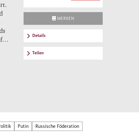
rt.
d
MERKEN
ds
Details
f
Teilen
rste
.
zu
n
olitik
Putin
Russische Föderation
Die