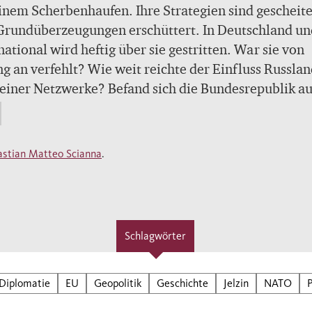
inem Scherbenhaufen. Ihre Strategien sind gescheite
Grundüberzeugungen erschüttert. In Deutschland un
national wird heftig über sie gestritten. War sie von
g an verfehlt? Wie weit reichte der Einfluss Russlan
einer Netzwerke? Befand sich die Bundesrepublik au
 Sonderweg? Bastian Matteo Scianna hat bislang
ängliche Archivbestände ausgewertet und legt die e
nschaftlich fundierte Aufarbeitung zu einem der
astian Matteo Scianna
.
ittensten Themen der deutschen Zeitgeschichte vor
ian Matteo Scianna hatte Zugang zu unbekanntem
vmaterial aus dem In- und Ausland, unter anderem 
kten des Kanzleramts unter Helmut Kohl, zu den
Schlagwörter
okollen der CDU/CSU-Bundestagsfraktion oder
ächsmitschriften aus britischen und amerikanische
en. Seine grundlegende Analyse zeigt, dass die
Diplomatie
EU
Geopolitik
Geschichte
Jelzin
NATO
P
ichte viel komplexer ist als manchmal dargestellt. 