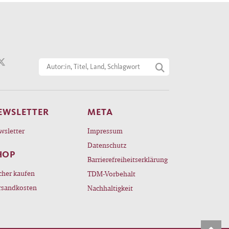
in
iv",
sland
orts
EWSLETTER
META
ich
wsletter
Impressum
n des
Datenschutz
, ist
HOP
Barrierefreiheitserklärung
 Plan
cher kaufen
TDM-Vorbehalt
rsandkosten
Nachhaltigkeit
og,
aber