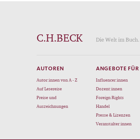
deut
genos
Sonde
Europ
C.H.BECK
wie m
Die Welt im Buch. 
ebenf
zusam
keine
AUTOREN
ANGEBOTE FÜR
folgt
Autor:innen von A - Z
Influencer:innen
die G
Auf Lesereise
Dozent:innen
Kreml
Preise und
Foreign Rights
trotz
Auszeichnungen
Handel
B und
Presse & Lizenzen
verkü
Veranstalter:innen
Ents
ohne 