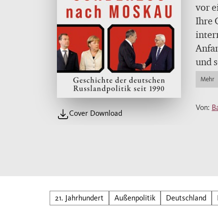
vor e
Ihre 
inter
Anfan
und s
einem
Mehr
unzug
wisse
Von:
B
Cover Download
umstr
Bast
Archi
den A
Prot
Gespr
Quell
21. Jahrhundert
Außenpolitik
Deutschland
Gesch