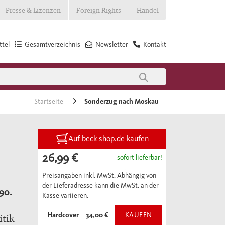
Presse & Lizenzen
Foreign Rights
Handel
tel
Gesamtverzeichnis
Newsletter
Kontakt
Startseite
Sonderzug nach Moskau
Auf beck-shop.de kaufen
26,99 €
sofort lieferbar!
Preisangaben inkl. MwSt. Abhängig von
der Lieferadresse kann die MwSt. an der
90.
Kasse variieren.
Hardcover
34,00 €
KAUFEN
itik