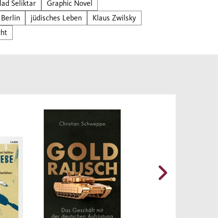
lad Seliktar
Graphic Novel
ner
Berlin
jüdisches Leben
Klaus Zwilsky
lärt.
rn,
cht
inem
seine
aphic
inen
ch»
ts
ia in