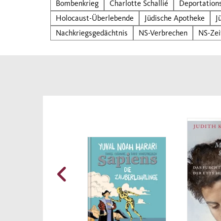
Bombenkrieg
Charlotte Schallié
Deportation
ander
Holocaust-Überlebende
Jüdische Apotheke
J
und P
Nachkriegsgedächtnis
NS-Verbrechen
Klaus
NS-Zei
Bombe
Haus 
Erinn
Novel
Begeg
Augen
Nachw
Gesch
wisse
Das B
„Surv
Kanad