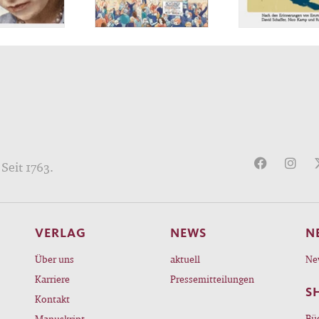
nities Research Council of Canada (SSHRC).
Seit 1763.
VERLAG
NEWS
N
Über uns
aktuell
Ne
Karriere
Pressemitteilungen
S
Kontakt
Bü
Manuskript