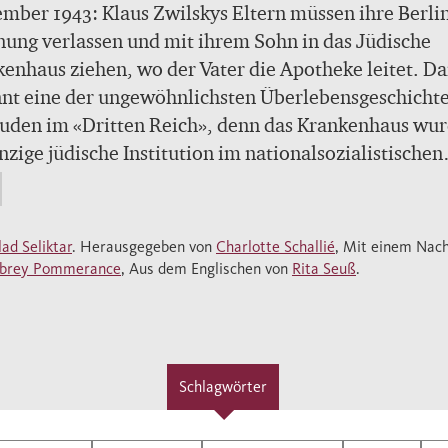
mber 1943: Klaus Zwilskys Eltern müssen ihre Berli
ng verlassen und mit ihrem Sohn in das Jüdische
enhaus ziehen, wo der Vater die Apotheke leitet. D
nnt eine der ungewöhnlichsten Überlebensgeschicht
uden im «Dritten Reich», denn das Krankenhaus wu
inzige jüdische Institution im nationalsozialistischen
chland nie geschlossen. Gilad Seliktar hat Klaus Zwi
erungen daran in einer meisterhaften Graphic Nove
ehalten, die eindrucksvoll vor Augen führt, was
lad Seliktar
. Herausgegeben von
Charlotte Schallié
, Mit einem Nac
eben – und Weiterleben – bedeutet.
brey Pommerance
, Aus dem Englischen von
Rita Seuß
.
bst du, sie haben uns vergessen?» Jedes Mal, wenn
apo-Männer durchs Jüdische Krankenhaus in Berlin
hierten, mussten sich die Kinder verstecken. Aber
Schlagwörter
? Wussten die Nazis nicht, dass hier noch Juden le
 die Nationalsozialisten das Krankenhaus nicht wi