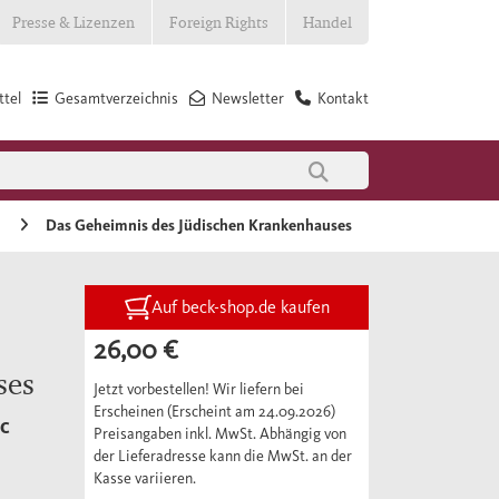
Presse & Lizenzen
Foreign Rights
Handel
tel
Gesamtverzeichnis
Newsletter
Kontakt
e
Das Geheimnis des Jüdischen Krankenhauses
Auf beck-shop.de kaufen
26,00 €
ses
Jetzt vorbestellen! Wir liefern bei
Erscheinen (Erscheint am 24.09.2026)
c
Preisangaben inkl. MwSt. Abhängig von
der Lieferadresse kann die MwSt. an der
Kasse variieren.