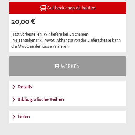
Übersetzen mittelhochdeutscher Texte nötig
Auf beck-shop.de kaufen
sind. Das Buch wurde für die Neuauflage auf
20,00 €
den aktuellen Stand der Forschung gebracht.
Jetzt vorbestellen! Wir liefern bei Erscheinen
Preisangaben inkl. MwSt. Abhängig von der Lieferadresse kann
die MwSt. an der Kasse variieren.
MERKEN
Details
Bibliografische Reihen
Teilen