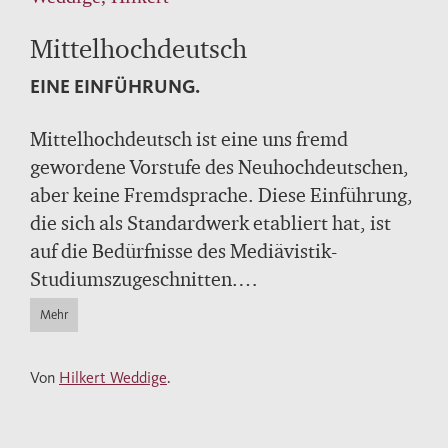
Mittelhochdeutsch
EINE EINFÜHRUNG.
Mittelhochdeutsch ist eine uns fremd
gewordene Vorstufe des Neuhochdeutschen,
aber keine Fremdsprache. Diese Einführung,
die sich als Standardwerk etabliert hat, ist
auf die Bedürfnisse des Mediävistik-
Studiumszugeschnitten.
Mehr
Sie beschreibt das Mittelhochdeutsche
historisch-systematisch nach seiner Stellung
Von
Hilkert Weddige
.
innerhalb der Geschichte der deutschen
Sprache. Knapp und übersichtlich vermittelt
sie die Kenntnisse, die zum Verstehen und