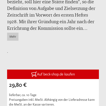
bezieht, soll hier eine Stätte finden", so die
Definition von Aufgabe und Zielsetzung der
Zeitschrift im Vorwort des ersten Heftes
1928. Mit ihrer Gründung ein Jahr nach der
Errichtung der Kommission sollte ein
zentraler "Sammelpunkt" für alle Facetten
Mehr
bayerischer landesgeschichtlicher Forschung
und Darstellung geschaffen werden.
.
"Wissenschaftlichkeit" war die Voraussetzung
für die Aufnahme von Aufsätzen und
Abhandlungen in die Zeitschrift.
Buchbesprechungen sollten "kritischer Art"
Auf beck-shop.de kaufen
sein und "womöglich selbst zu weiteren
29,80 €
wissenschaftlichen Fortschritten verhelfen".
In einer alljährlichen bayerischen
lieferbar, ca. 10 Tage
Preisangaben inkl. MwSt. Abhängig von der Lieferadresse kann
"literarischen Rundschau" sollte darüber
die MwSt. an der Kasse variieren.