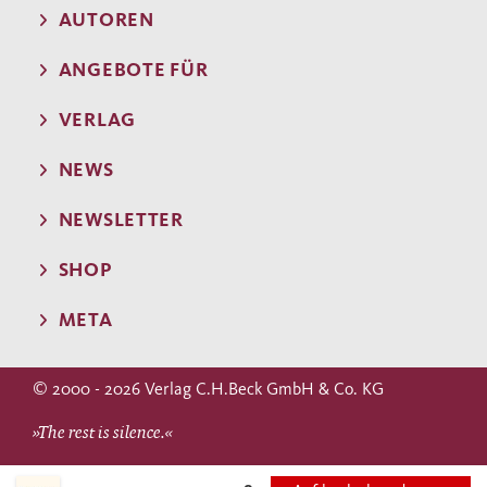
AUTOREN
ANGEBOTE FÜR
VERLAG
NEWS
NEWSLETTER
SHOP
META
© 2000 - 2026 Verlag C.H.Beck GmbH & Co. KG
»The rest is silence.«
WILLIAM SHAKESPEARE