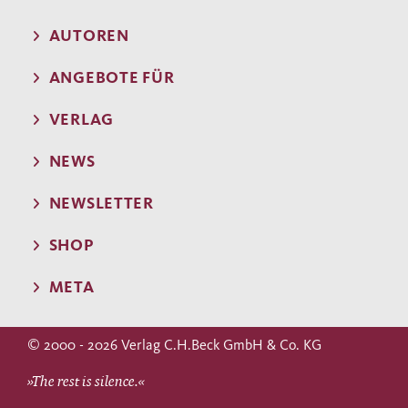
AUTOREN
ANGEBOTE FÜR
VERLAG
NEWS
NEWSLETTER
SHOP
META
© 2000 - 2026 Verlag C.H.Beck GmbH & Co. KG
»The rest is silence.«