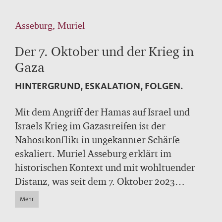
Asseburg, Muriel
Der 7. Oktober und der Krieg in
Gaza
HINTERGRUND, ESKALATION, FOLGEN.
Mit dem Angriff der Hamas auf Israel und
Israels Krieg im Gazastreifen ist der
Nahostkonflikt in ungekannter Schärfe
eskaliert. Muriel Asseburg erklärt im
historischen Kontext und mit wohltuender
Distanz, was seit dem 7. Oktober 2023
passiert ist, welche Akteure in den Konflikt
Mehr
involviert sind und welche Folgen der Krieg