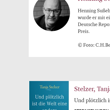
Henning Sußeba
wurde er mit e
Deutsche Repor
Preis.
© Foto: C.H.B
Stelzer, Tanj
Und plötzlich i