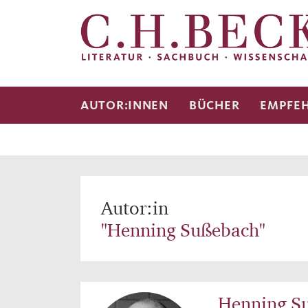
AUTOR:INNEN
BÜCHER
EMPFE
Autor:in
"Henning Sußebach"
Henning S