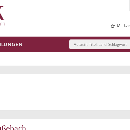
Merkzet
HLUNGEN
ußebach