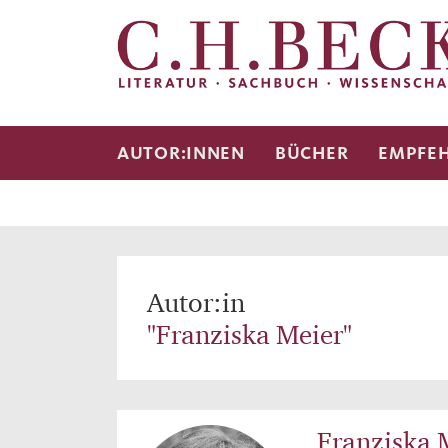
AUTOR:INNEN
BÜCHER
EMPFE
Autor:in
"Franziska Meier"
Franziska 