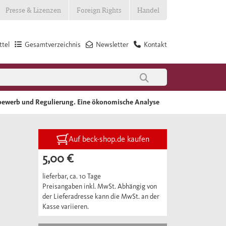
Presse & Lizenzen
Foreign Rights
Handel
tel
Gesamtverzeichnis
Newsletter
Kontakt
tbewerb und Regulierung. Eine ökonomische Analyse
Auf beck-shop.de kaufen
5,00 €
lieferbar, ca. 10 Tage
Preisangaben inkl. MwSt. Abhängig von
der Lieferadresse kann die MwSt. an der
Kasse variieren.