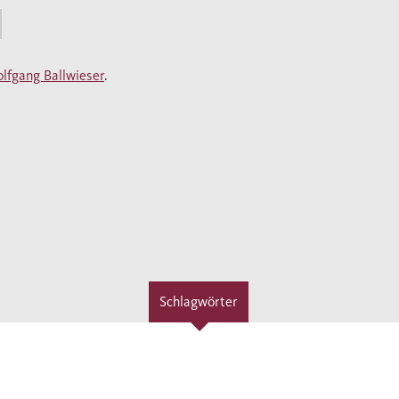
lfgang Ballwieser
.
Schlagwörter