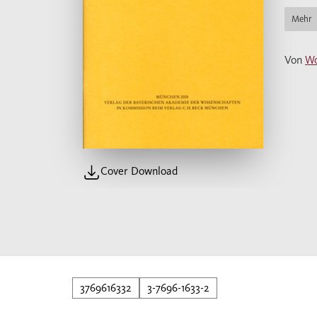
Mehr
Von
Wo
Cover Download
3769616332
3-7696-1633-2