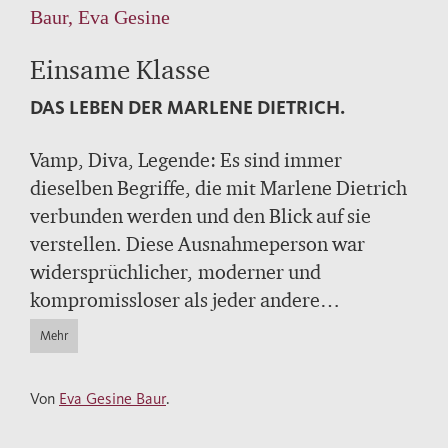
Baur, Eva Gesine
Einsame Klasse
DAS LEBEN DER MARLENE DIETRICH.
Vamp, Diva, Legende: Es sind immer
dieselben Begriffe, die mit Marlene Dietrich
verbunden werden und den Blick auf sie
verstellen. Diese Ausnahmeperson war
widersprüchlicher, moderner und
kompromissloser als jeder andere
Hollywoodstar. Doch was diese Frau so
Mehr
außergewöhnlich machte, zeigt sich erst,
wenn sie in ihrer Zeit gesehen wird.
Von
Eva Gesine Baur
.
Marlene Dietrich zog Hosen an, als Frauen
dafür auf offener Straße Prügel ernteten. Sie