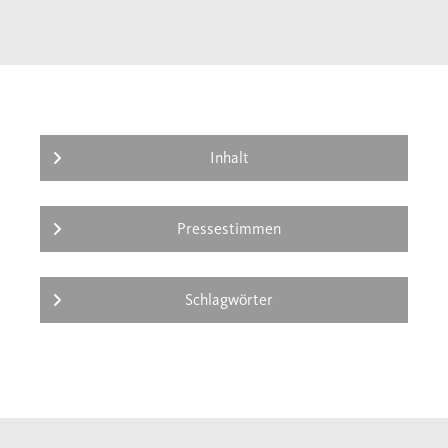
ein Leben lang über Einsamkeit klagte? Und
was war der Grund dafür, dass der Mensch,
den Marlene Dietrich am meisten liebte, ihre
Liebe nicht zu erwidern imstande war - das
einzige Kind?
Inhalt
Pressestimmen
Schlagwörter