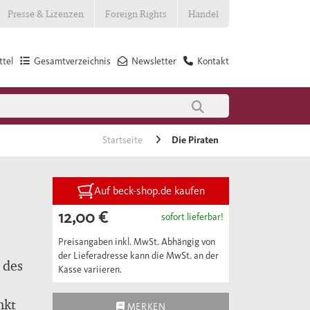
Presse & Lizenzen
Foreign Rights
Handel
tel
Gesamtverzeichnis
Newsletter
Kontakt
Startseite
Die Piraten
Auf beck-shop.de kaufen
12,00 €
sofort lieferbar!
Preisangaben inkl. MwSt. Abhängig von
der Lieferadresse kann die MwSt. an der
 des
Kasse variieren.
nkt
MERKEN