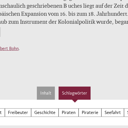
nschaulich geschriebenen B uches liegt auf der Zeit 
äischen Expansion vom 16. bis zum 18. Jahrhundert.
ub zum Instrument der Kolonialpolitik wurde, bega
Goldene Zeitalter» der Kaperfahrer, Freibeuter und
en und damit eine Plage, der die Seemächte nur mit
er Mühe Herr werden konnten.
bert Bohn
.
Inhalt
Schlagwörter
t
Freibeuter
Geschichte
Piraten
Piraterie
Seefahrt