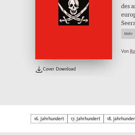
des a
europ
Seera
das «
Mehr
Pirat
groß
Von
Ro
Cover Download
16. Jahrhundert
17. Jahrhundert
18. jahrhunder