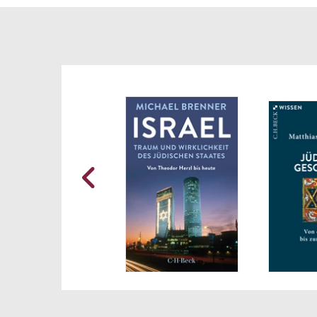
Weite
bis z