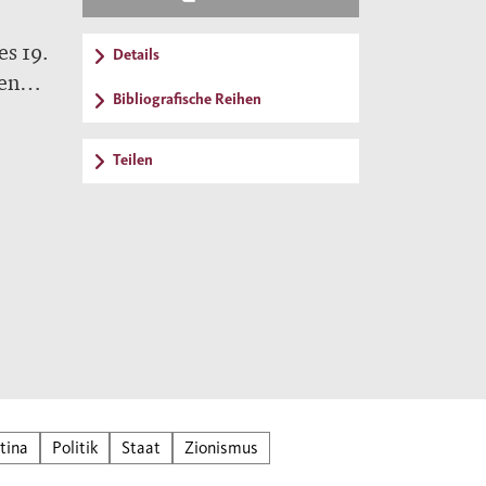
es 19.
Details
hen
Bibliografische Reihen
 19.
Teilen
hem
n
r
rägt
tina
Politik
Staat
Zionismus