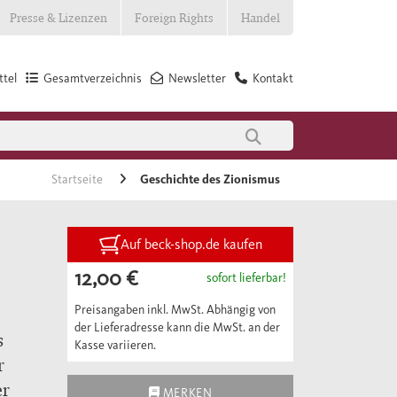
Presse & Lizenzen
Foreign Rights
Handel
tel
Gesamtverzeichnis
Newsletter
Kontakt
Startseite
Geschichte des Zionismus
Auf beck-shop.de kaufen
12,00 €
sofort lieferbar!
Preisangaben inkl. MwSt. Abhängig von
der Lieferadresse kann die MwSt. an der
s
Kasse variieren.
r
er
MERKEN