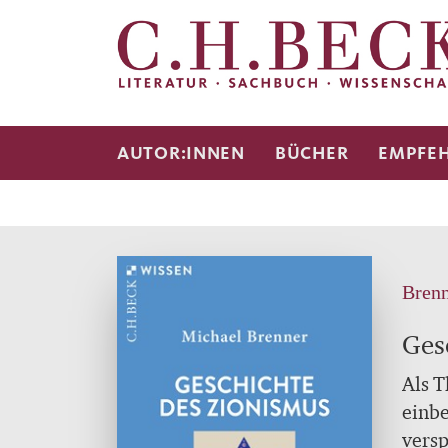
AUTOR:INNEN
BÜCHER
EMPFE
Brenn
Ges
Als T
einbe
versp