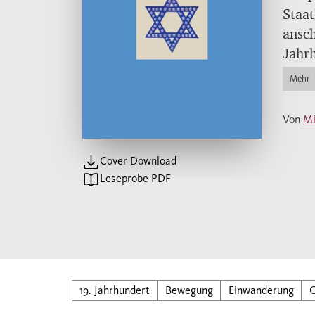
Staat
ansch
Jahrh
Boden
Mehr
infor
Jahrh
Von
Mi
Posit
unter
Cover Download
Einwa
Leseprobe PDF
zuspi
Bevöl
Maße 
Weltk
briti
euro
19. Jahrhundert
Bewegung
Einwanderung
G
wurde