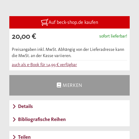
Gegenwart nachzuvollziehen, und nimmt
uns mit auf eine faszinierende Reise in
oftmals unbekannte Gegenden.
Auf beck-shop.de kaufen
20,00 €
sofort lieferbar!
Preisangaben inkl. MwSt. Abhängig von der Lieferadresse kann
die MwSt. an der Kasse variieren.
auch als e-Book für
14,99 €
verfügbar
MERKEN
Details
Bibliografische Reihen
Teilen