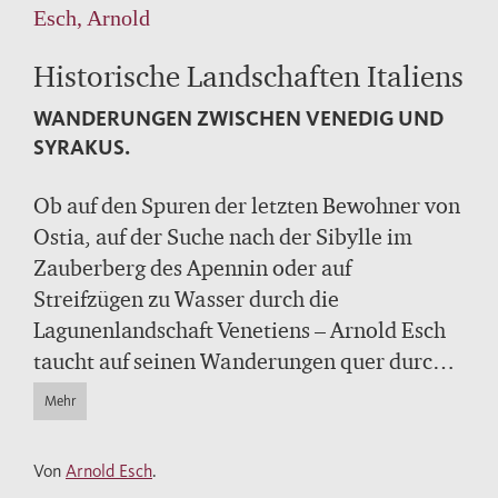
Esch, Arnold
Historische Landschaften Italiens
WANDERUNGEN ZWISCHEN VENEDIG UND
SYRAKUS.
Ob auf den Spuren der letzten Bewohner von
Ostia, auf der Suche nach der Sibylle im
Zauberberg des Apennin oder auf
Streifzügen zu Wasser durch die
Lagunenlandschaft Venetiens – Arnold Esch
taucht auf seinen Wanderungen quer durch
die vielfältigen Landschaften Italiens tief in
Mehr
die Geschichte des Landes ein. Der Autor
versteht es meisterhaft, den Wandel der
Von
Arnold Esch
.
Landschaft von der Vergangenheit in die