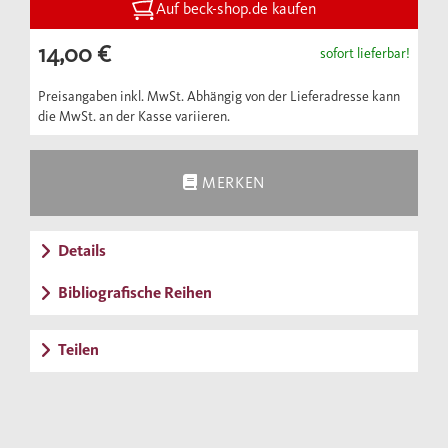
Jahrhundert und den vergeblichen Kampf um
Auf beck-shop.de kaufen
die Freiheit gegen den Makedonenkönig
14,00 €
sofort lieferbar!
Philipp II. in den Blick, der mit der
Niederlage in der Schlacht von
Preisangaben inkl. MwSt. Abhängig von der Lieferadresse kann
die MwSt. an der Kasse variieren.
Chaironeia 338 v. Chr. endet.
MERKEN
Details
Bibliografische Reihen
Teilen