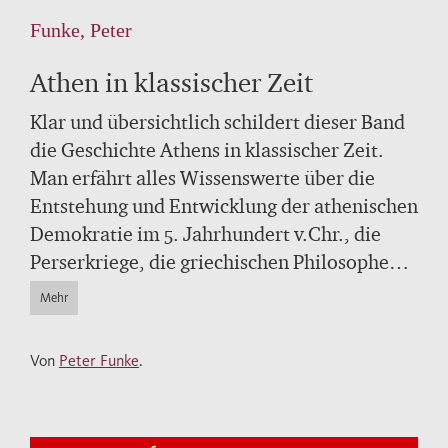
Funke, Peter
Athen in klassischer Zeit
Klar und übersichtlich schildert dieser Band
die Geschichte Athens in klassischer Zeit.
Man erfährt alles Wissenswerte über die
Entstehung und Entwicklung der athenischen
Demokratie im 5. Jahrhundert v.Chr., die
Perserkriege, die griechischen Philosophen
Sokrates und Platon sowie den
Mehr
Peloponnesischen Krieg, jenen antiken
Weltkrieg zwischen den mächtigen
Von
Peter Funke
.
Bündnissystemen der Athener und
Spartaner. Schließlich nimmt das Buch auch
die neuerliche Blüte Athens im 4.