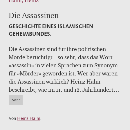
Die Assassinen
GESCHICHTE EINES ISLAMISCHEN
GEHEIMBUNDES.
Die Assassinen sind für ihre politischen
Morde berüchtigt – so sehr, dass das Wort
«assassin» in vielen Sprachen zum Synonym
für «Mörder» geworden ist. Wer aber waren
die Assassinen wirklich? Heinz Halm
beschreibt, wie im 11. und 12. Jahrhundert
ein schiitischer Geheimbund entstand, der
Mehr
sich im Besitz der wahren Botschaft des Islam
glaubte, Burgen in Iran und Syrien eroberte
Von
Heinz Halm
.
und die Kreuzfahrer in Angst und Schrecken