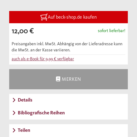
versetzte. Erst den Mongolen gelang es, die
letzte Festung des «Alten vom Berge»
einzunehmen. Doch einige Gemeinden
Auf beck-shop.de kaufen
überlebten. Auf sie gehen die Anhänger des
12,00 €
sofort lieferbar!
heutigen Aga Khan zurück.
Preisangaben inkl. MwSt. Abhängig von der Lieferadresse kann
die MwSt. an der Kasse variieren.
auch als e-Book für
9,99 €
verfügbar
MERKEN
Details
Bibliografische Reihen
Teilen