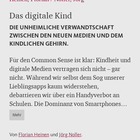
Das digitale Kind
DIE UNHEIMLICHE VERWANDTSCHAFT
ZWISCHEN DEN NEUEN MEDIEN UND DEM
KINDLICHEN GEHIRN.
Für den Common Sense ist klar: Kindheit und
digitale Medien vertragen sich nicht – gar
nicht. Während wir selbst dem Sog unserer
Lieblingsapps kaum widerstehen,
debattieren wir über ein Handyverbot an
Schulen. Die Dominanz von Smartphones
und Social Media im Alltag von Kindern ist
Mehr
erschreckend – aber dabei übersehen wir,
warum sie sich überhaupt in einem solchen
Von
Florian Heinen
und
Jörg Noller
.
Ausmaß durchsetzen konnten: Erstmals steht