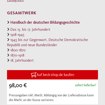
und pädagogische Wissenschaft; Kindheit,
Jugend und Familie; Schulen und
GESAMTWERK
Hochschulen; Erwachsenenbildung;
Berufserziehung; Armenwesen und Fürsorge;
Handbuch der deutschen Bildungsgeschichte
Pädagogische Medien. Alle Artikel werden
Das 15. bis 17. Jahrhundert
durch umfangreiche Quellen- und
1918-1945
1945 bis zur Gegenwart. Deutsche Demokratische
Literaturnachweise ergänzt.
Republik und neue Bundesländer
1800-1870
Die Grundlagen des modernen
1870-1918
18. Jahrhundert
pädagogischen Denkens, der
Bildungsphilosophie und des Schulwesens
wurden im 18. Jahrhundert gelegt. Dieser
Auf beck-shop.de kaufen
Band, der nun das auf sechs Bände angelegte
98,00 €
sofort lieferbar!
Handbuch der deutschen Bildungsgeschichte
komplettiert, handelt vom 18. Jahrhundert
Preisangaben inkl. MwSt. Abhängig von der Lieferadresse kann
als Epoche der deutschen Bildungsgeschichte
die MwSt. an der Kasse variieren.