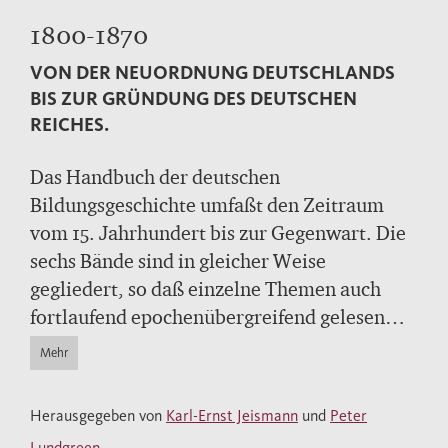
1800-1870
VON DER NEUORDNUNG DEUTSCHLANDS
BIS ZUR GRÜNDUNG DES DEUTSCHEN
REICHES.
Das Handbuch der deutschen
Bildungsgeschichte umfaßt den Zeitraum
vom 15. Jahrhundert bis zur Gegenwart. Die
sechs Bände sind in gleicher Weise
gegliedert, so daß einzelne Themen auch
fortlaufend epochenübergreifend gelesen
werden können: die epochenspezifischen
Mehr
Kontexte der Bildungs-, Erziehungs- und
Schulgeschichte; Lebensformen und
Herausgegeben von
Karl-Ernst Jeismann
und
Peter
Umgangserziehung; pädagogisches Denken
Lundgreen
.