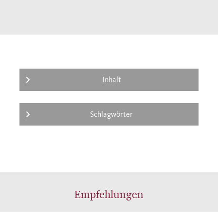
geschriebenen Band einen umfassenden
Überblick, von den ersten Spuren der
Burgunder in der Spätantike über den
Aufstieg Clunys und die glanzvolle Zeit der
‹großen› Herzöge bis zur Auflösung der
gleichnamigen Provinz im Zuge der
Inhalt
Französischen Revolution.
Schlagwörter
Empfehlungen