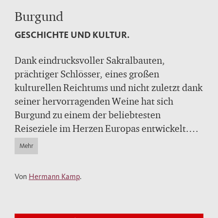
Burgund
GESCHICHTE UND KULTUR.
Dank eindrucksvoller Sakralbauten,
prächtiger Schlösser, eines großen
kulturellen Reichtums und nicht zuletzt dank
seiner hervorragenden Weine hat sich
Burgund zu einem der beliebtesten
Reiseziele im Herzen Europas entwickelt.
Weniger bekannt ist freilich die wechselvolle
Mehr
Geschichte dieser Region, die Grafen,
Herzöge und Könige hervorgebracht hat,
Von
Hermann Kamp
.
aber auch stets ein Objekt der Begierde
mächtiger Nachbarn war.
Das heutige Burgund (frz. Bourgogne)