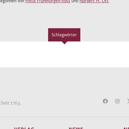
Begonnen von
Hella Frühmorgen-Voss
und
Norbert H. Ott
.
Schlagwörter
Seit 1763.