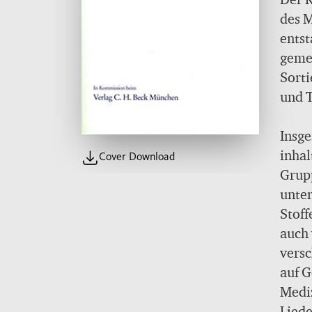
des M
entst
gemei
Sorti
und T
Insge
inhal
Cover Download
Grup
unter
Stof
auch 
versc
auf 
Mediz
Liede