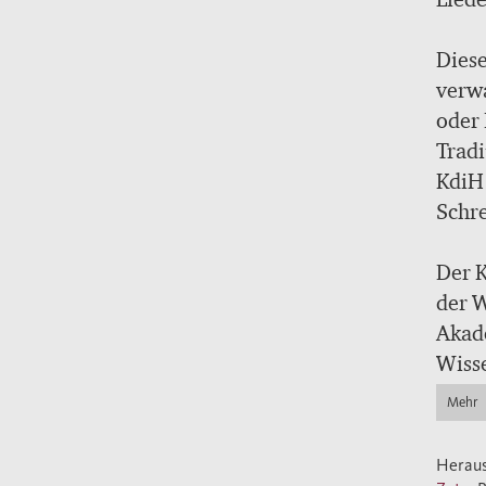
Diese
verwa
oder 
Tradi
KdiH 
Schre
Der K
der W
Akad
Wiss
Mehr
Herau