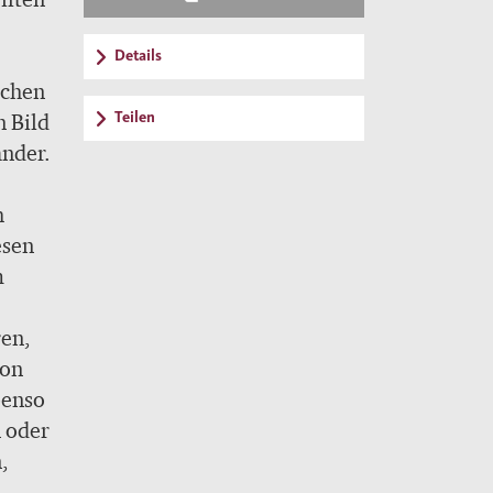
Details
schen
Teilen
n Bild
ander.
h
esen
m
ren,
von
benso
 oder
,