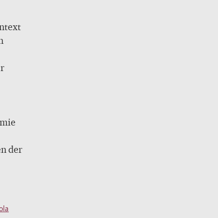
ntext
n
er
emie
n der
ola