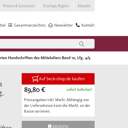
Presse & Lizenzen
Foreign Rights
Handel
tel
Gesamtverzeichnis
Newsletter
Kontakt
rten Handschriften des Mittelalters Band 10, Lfg. 4/5
Auf beck-shop.de kaufen
n
89,80 €
sofort lieferbar!
g.
Preisangaben inkl. MwSt. Abhängig von
der Lieferadresse kann die MwSt. an der
Kasse variieren.
iften
MERKEN