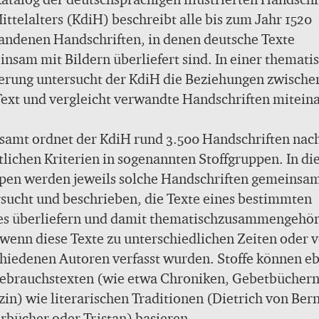
ittelalters (KdiH) beschreibt alle bis zum Jahr 1520
andenen Handschriften, in denen deutsche Texte
nsam mit Bildern überliefert sind. In einer themati
erung untersucht der KdiH die Beziehungen zwische
ext und vergleicht verwandte Handschriften mitein
samt ordnet der KdiH rund 3.500 Handschriften nac
tlichen Kriterien in sogenannten Stoffgruppen. In di
pen werden jeweils solche Handschriften gemeinsa
sucht und beschrieben, die Texte eines bestimmten
fes überliefern und damit thematischzusammengehö
wenn diese Texte zu unterschiedlichen Zeiten oder 
hiedenen Autoren verfasst wurden. Stoffe können e
Gebrauchstexten (wie etwa Chroniken, Gebetbüchern
in) wie literarischen Traditionen (Dietrich von Bern
rbücher oder Tristan) basieren.