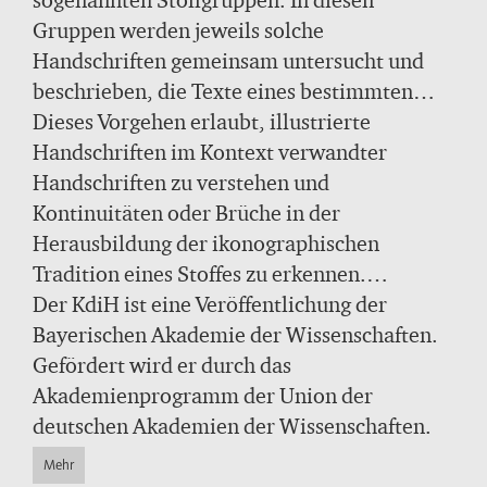
vergleicht verwandte Handschriften
sogenannten Stoffgruppen. In diesen
miteinander.
Gruppen werden jeweils solche
Handschriften gemeinsam untersucht und
beschrieben, die Texte eines bestimmten
Stoffes überliefern und damit
Dieses Vorgehen erlaubt, illustrierte
thematischzusammengehören, auch wenn
Handschriften im Kontext verwandter
diese Texte zu unterschiedlichen Zeiten oder
Handschriften zu verstehen und
von verschiedenen Autoren verfasst wurden.
Kontinuitäten oder Brüche in der
Stoffe können ebenso auf Gebrauchstexten
Herausbildung der ikonographischen
(wie etwa Chroniken, Gebetbüchern oder
Tradition eines Stoffes zu erkennen.
Medizin) wie literarischen Traditionen
Gleichzeitig öffnet der KdiH den Blick dafür,
Der KdiH
ist eine Veröffentlichung der
(Dietrich von Bern, Liederbücher oder
wie mittelalterliche Buchmaler und
Bayerischen Akademie der Wissenschaften.
Tristan) basieren.
Schreiber Stoffe auffassten und tradierten.
Gefördert wird er durch das
Akademienprogramm der Union der
deutschen Akademien der Wissenschaften.
Mehr