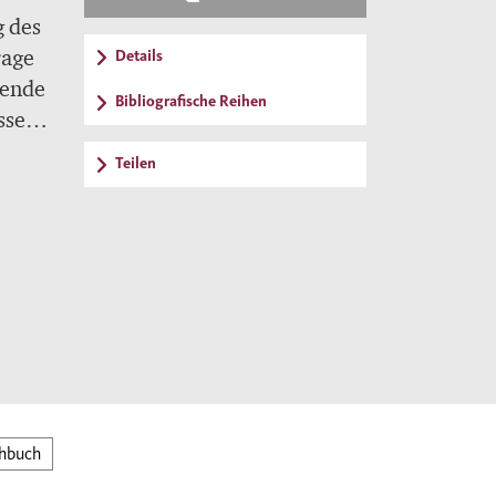
g des
rage
Details
gende
Bibliografische Reihen
ssen?
Teilen
ir
nisch
hbuch