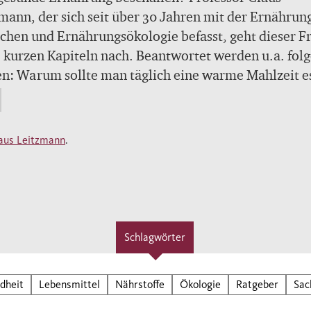
mann, der sich seit über 30 Jahren mit der Ernährun
hen und Ernährungsökologie befasst, geht dieser F
1 kurzen Kapiteln nach. Beantwortet werden u.a. fol
n: Warum sollte man täglich eine warme Mahlzeit e
ht der Mensch tierische Produkte, um seinen
ßbedarf zu decken? Mit welchen Nährstoffen sind w
cht versorgt? Wie sicher bzw. unsicher sind gentech
aus Leitzmann
.
nderte Lebensmittel?
Schlagwörter
dheit
Lebensmittel
Nährstoffe
Ökologie
Ratgeber
Sac