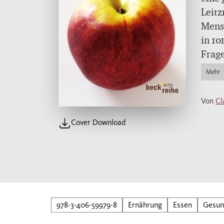
Leitz
Mensc
in 10
Frage
Brauc
Mehr
Eiwei
schle
Von
Cl
verä
Cover Download
978-3-406-59979-8
Ernährung
Essen
Gesun