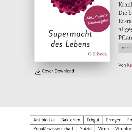
Krank
Die b
Ersta
allge
Pflan
Erbgu
Mehr
des Ü
bedro
Von
Ka
Gesch
Cover Download
Jahre
einma
Mit 
Antibiotika
Bakterien
Erbgut
Erreger
Fo
Populärwissenschaft
Suizid
Viren
Virenfo