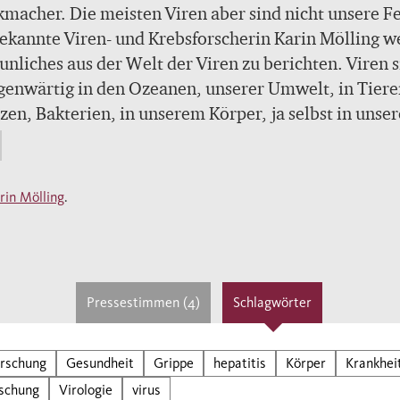
macher. Die meisten Viren aber sind nicht unsere F
ekannte Viren- und Krebsforscherin Karin Mölling w
unliches aus der Welt der Viren zu berichten. Viren 
genwärtig in den Ozeanen, unserer Umwelt, in Tiere
zen, Bakterien, in unserem Körper, ja selbst in unse
t, sie beeinflussen unser Wetter, können zur Kontro
bergewichts beitragen und lassen sich sogar gegen
hliche multiresistente Bakterien einsetzen. Die
rin Mölling
.
ichte der Viren begann vor mehr als 3,5 Milliarden
n in der Morgenstunde des Lebens, als es noch nicht
l Zellen gab. Sie sind eine Supermacht.
einem aktuellen Vorwort zur Corona-Pandemie.
Pressestimmen (4)
Schlagwörter
rschung
Gesundheit
Grippe
hepatitis
Körper
Krankhei
rschung
Virologie
virus