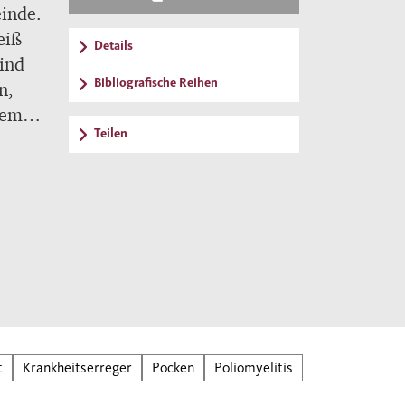
einde.
eiß
Details
sind
Bibliografische Reihen
n,
rem
Teilen
lle
t
Krankheitserreger
Pocken
Poliomyelitis