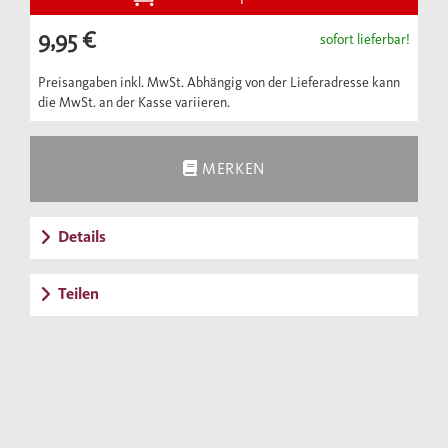
in literarischen Werken lebendig, etwa in
9,95 €
sofort lieferbar!
Goethes "West-östlichem Diwan", bei
Rückert, Schlegel und Platon - und haben
Preisangaben inkl. MwSt. Abhängig von der Lieferadresse kann
die MwSt. an der Kasse variieren.
nicht selten über diese Dichtungen wieder
Eingang in unsere Sprache gefunden.
MERKEN
Details
Teilen