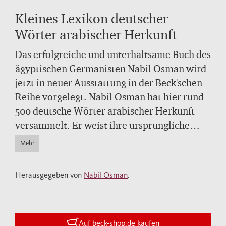
Kleines Lexikon deutscher
Wörter arabischer Herkunft
Das erfolgreiche und unterhaltsame Buch des
ägyptischen Germanisten Nabil Osman wird
jetzt in neuer Ausstattung in der Beck'schen
Reihe vorgelegt. Nabil Osman hat hier rund
500 deutsche Wörter arabischer Herkunft
versammelt. Er weist ihre ursprüngliche
arabische Bezeichnung nach, erläutert sie
Mehr
und erzählt ihre - oft abenteuerliche -
Geschichte, eine Geschichte, die vieles von
Herausgegeben von
Nabil Osman
.
der Ausbreitung der arabischen Kultur - von
Byzanz bis Spanien - zu berichten hat.
Manche Wörter sind inzwischen aus unserem
Sprachschatz verschwunden, andere blieben
Auf beck-shop.de kaufen